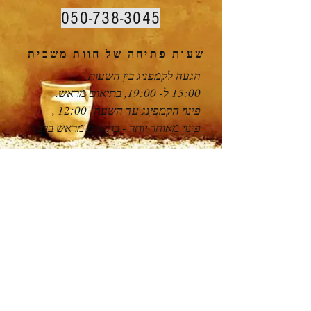
050-738-3045
שעות פתיחה של חוות משכית
הגעה לקמפניג בין השעות
15:00 ל- 19:00, בתיאום מראש.
פינוי הקמפינג עד השעה 12:00 ,
פינוי מאוחר יותר - בתיאום מראש בלבד.
איך מגיעים לחוות משכית?
כתובת: חוות משכית - מצפה רמון
בוויז או במפות גוגל - חוות משכית
מצפה רמון
מכביש 40 פונים בצומת הרוחות
מערבה לכביש 171 (לכיוון בורות לוץ
והר חריף). נוסעים 6 ק”מ, משמאל