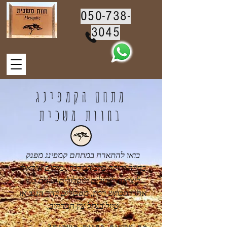
050-738-
3045
מתחם הקמפינג
בחוות משכית
בואו להתארח במתחם קמפינג מפנק
בחווה ירוקה בלב המדבר! מיקום אידאלי
ליציאה לטיולים ומסלולים שונים כמו
אתרי מכתש רמון, מסלולים בהר הנגב או
טיול בנחל צין המרהיב.