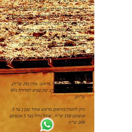
מה עושים בחוות משכית?
בואו להתחבר למדבר, לכוכבים ולשקט בחוות
משכית, לחווית קמפינג קסומה בנוף של כרמים
ירוקים במרכז הנגב. חוות משכית המודרנית
הוקמה על שרידי חווה עתיקה מהתקופה
הנבטית וממשיכה את מסורת חקלאות
המדבר עם גידולי ענבי יין, זיתים, ירקות
אורגנים ועוד.
חוות משכית - מחירים
אורח (מגיל שנתיים ומעלה) – 80 ש”ח
ניתן לשכור, בהזמנה מראש: מזרן (20 ש”ח),
סיר פויקה (30 ש”ח), שק עצים למדורה (60
ש”ח).
ניתן להזמין בתיאום מראש אוהל קטן ( עד 3
אנשים) 150 ש”ח , אוהל גדול (עד 5 אנשים)
200 ש”ח.